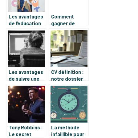
Les avantages
Comment
de l’education
gagner de
prescolaire
l’argent
d’un petit
facilement sur
enfant
Internet ?
Les avantages
CV définition :
de suivre une
notre dossier
formation en
complet sur le
design en ligne
curriculum vitae
et l’art de la
mise en forme
réussie
Tony Robbins :
La methode
Le secret
infaillible pour