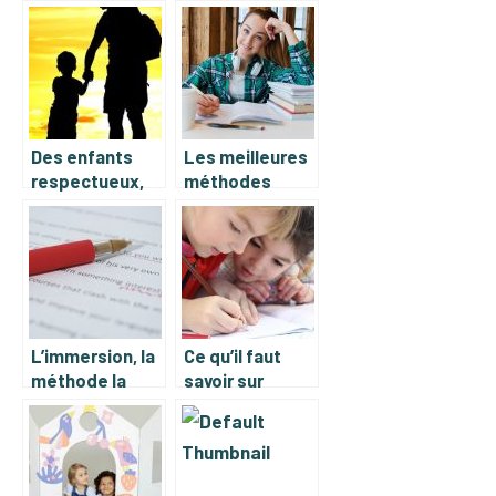
Des enfants
Les meilleures
respectueux,
méthodes
on en rêve tous
d’apprentissage
mais que faire?
linguistiques
L’immersion, la
Ce qu’il faut
méthode la
savoir sur
plus efficace
l’education
pour apprendre
positive
une nouvelle
langue