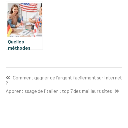
derriere le
transformer 72
succes du
heures en jours
coach le plus
precisement
influent du 21e
siecle
Quelles
méthodes
d’apprentissage
des langues
favorisent
Navigation
vraiment la
Comment gagner de l’argent facilement sur Internet
progression ?
de
?
l’article
Apprentissage de l’italien : top 7 des meilleurs sites